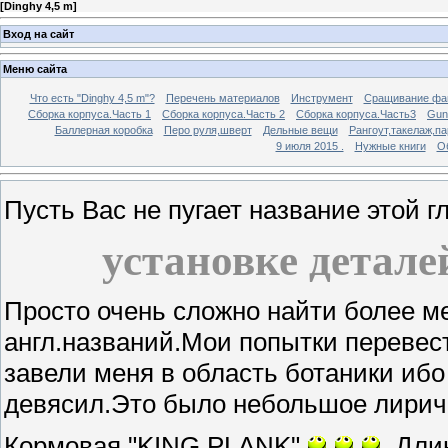
[
Dinghy 4,5 m
]
Вход на сайт
Меню сайта
Что есть "Dinghy 4,5 m"?
Перечень материалов
Инструмент
Сращивание фа
Сборка корпуса.Часть 1
Сборка корпуса.Часть 2
Сборка корпуса.Часть3
Gunw
Баллерная коробка
Перо руля,шверт
Дельные вещи
Рангоут,такелаж,п
9 июля 2015 .
Нужные книги
О
Пусть Вас не пугает название этой 
установке детале
Просто очень сложно найти более м
англ.названий.Мои попытки переве
завели меня в область ботаники ибо 
девясил.Это было небольшое лириче
Кормовая "KING PLANK"
. Дли