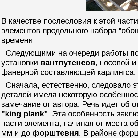
В качестве послесловия к этой части
элементов продольного набора "обо
времени.
Следующими на очереди работы по
установки
вантпутенсов
, носовой 
фанерной составляющей карлингса.
Сначала, естественно, следовало э
деталей имела некоторую особеннос
замечание от автора. Речь идет об 
"king plank"
. Эта особенность закл
части элемента, начиная от места 
мм и до
форштевня
. В районе фор