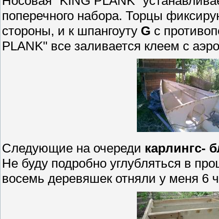
Носовая "KING PLANK" устанавливае
поперечного набора. Торцы фиксир
стороны, и к шпангоуту
G
c противоп
PLANK" все заливается клеем с аэро
Следующие на очереди
карлингс- 
Не буду подробно углубляться в проц
восемь деревяшек отняли у меня 6 ч