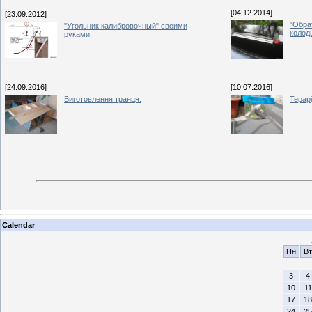
[04.12.2014]
[23.09.2012]
"Обра
"Угольник калибровочный" своими
колод
руками.
[24.09.2016]
[10.07.2016]
Виготовлення транця.
Терар
Calendar
Пн
Вт
3
4
10
11
17
18
24
25