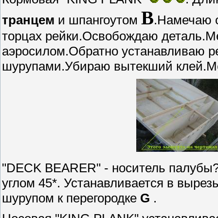
В
транцем
и шпангоутом
.Намечаю 
торцах рейки.Освобождаю деталь.М
аэросилом.Обратно устанавливаю р
шурупами.Убираю вытекший клей.Мес
"DECK BEARER" - носитель палубы?.
углом 45*. Устанавливается в вырез
шурупом к перегородке
G
.