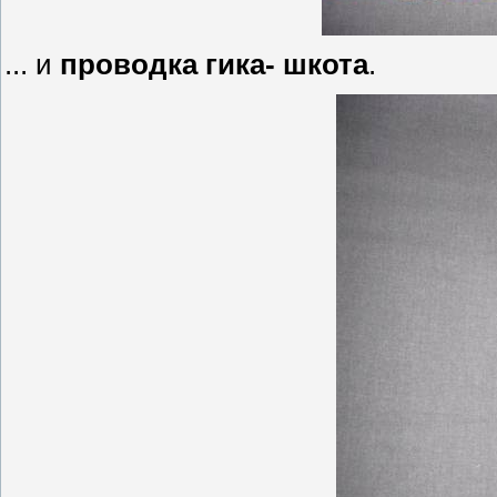
... и
проводка гика- шкота
.