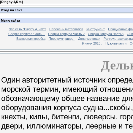
[
Dinghy 4,5 m
]
Вход на сайт
Меню сайта
Что есть "Dinghy 4,5 m"?
Перечень материалов
Инструмент
Сращивание фа
Сборка корпуса.Часть 1
Сборка корпуса.Часть 2
Сборка корпуса.Часть3
Gunw
Баллерная коробка
Перо руля,шверт
Дельные вещи
Рангоут,такелаж,п
9 июля 2015 .
Нужные книги
О
Дель
Один авторитетный источник опреде
морской термин, имеющий отношение
обозначающему общее название для
оборудования корпуса судна...скобы
кнехты, кипы, битенги, люверсы, го
двери, иллюминаторы, леерные и те