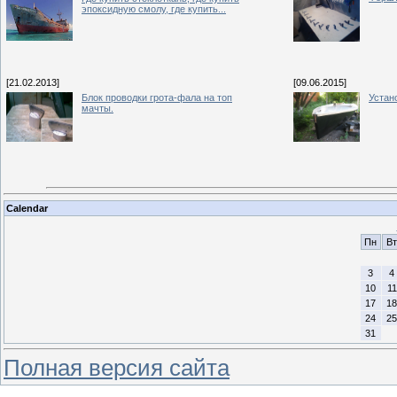
эпоксидную смолу, где купить...
[21.02.2013]
[09.06.2015]
Блок проводки грота-фала на топ
Устан
мачты.
Calendar
Пн
Вт
3
4
10
11
17
18
24
25
31
Полная версия сайта