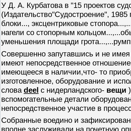
У Д. А. Курбатова в "15 проектов су
(Издательство"Судостроение", 1985 г.
блоки..., эксцентриковые стопора...,.
нагели со стопорным кольцом...,...об
уменьшения площади грота...,...румп
Совершенно запутавшись и не имея 
имеют непосредственное отношение
имеющееся в наличии,что- то приоб
изготовленное, оборудование и испо
слова
deel
с нидерландского-
вещи
)
вспомогательные детали оборудова
непосредственное участие в процес
Собранные воедино и зафиксирован
вполне заслуживали на почетную о