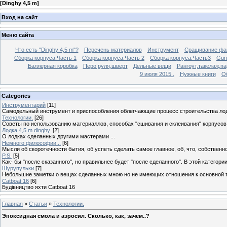
[
Dinghy 4,5 m
]
Вход на сайт
Меню сайта
Что есть "Dinghy 4,5 m"?
Перечень материалов
Инструмент
Сращивание фа
Сборка корпуса.Часть 1
Сборка корпуса.Часть 2
Сборка корпуса.Часть3
Gunw
Баллерная коробка
Перо руля,шверт
Дельные вещи
Рангоут,такелаж,п
9 июля 2015 .
Нужные книги
О
Categories
Инструментарий
[11]
Самодельный инструмент и приспособления облегчающие процесс строительства лод
Технологии.
[26]
Советы по использованию материаллов, способах "сшивания и склеивания" корпусов, 
Лодка 4,5 m dinghy.
[2]
О лодках сделанных другими мастерами ...
Немного философии...
[6]
Мысли об скоротечности бытия, об успеть сделать самое главное, об, что, собственно, е
P.S.
[5]
Как- бы "после сказанного", но правильнее будет "после сделанного". В этой катего
Шурупульки
[7]
Небольшие заметки о вещах сделанных мною но не имеющих отношения к основной т
Catboat 16
[6]
Будівництво яхти Catboat 16
Главная
»
Статьи
»
Технологии.
Эпоксидная смола и аэросил. Сколько, как, зачем..?