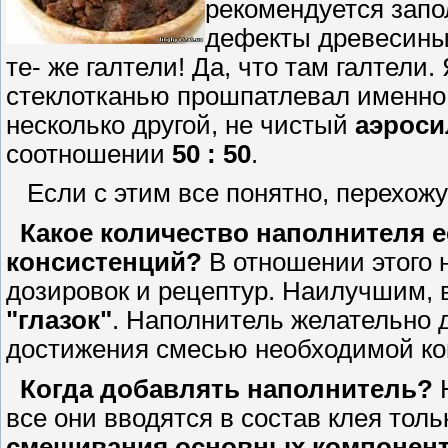
рекомендуется запо
дефекты древесины,
те- же галтели! Да, что там галтели
стеклотканью прошпатлевал именно
несколько другой, не чистый
аэроси
соотношении
50 : 50
.
Если с этим все понятно, перехожу
Какое количество наполнителя 
консистенций?
В отношении этого 
дозировок и рецептур. Наилучшим, в
"глазок"
. Наполнитель желательно
достижения смесью необходимой ко
Когда добавлять наполнитель?
Н
все они вводятся в состав клея тол
смешивания основных компонен