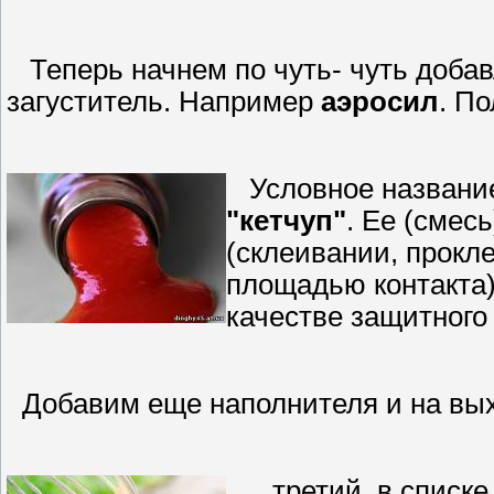
Теперь начнем по чуть- чуть добав
загуститель. Например
аэросил
. П
Условное название
"кетчуп"
. Ее (смес
(склеивании, прокл
площадью контакта)
качестве защитного
Добавим еще наполнителя и на вых
...третий, в списк