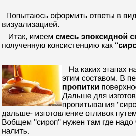
Попытаюсь оформить ответы в виде
визуализацией.
Итак, имеем
смесь эпоксидной с
полученную консистенцию как
"сир
На каких этапах на
этим составом. В п
пропитки
поверхно
Дальше для изгото
пропитывания "сиро
дальше- изготовление отливок путе
Вобщем "сироп" нужен там где надо чт
налить.