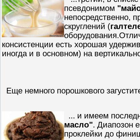
псевдонимом
"май
непосредственно, 
скруглений (
галтел
оборудования.Отлич
консистенции есть хорошая удержива
иногда и в основном) на вертикальн
Еще немного порошкового загустите
... и имеем послед
масло"
. Диапозон 
проклейки до фини