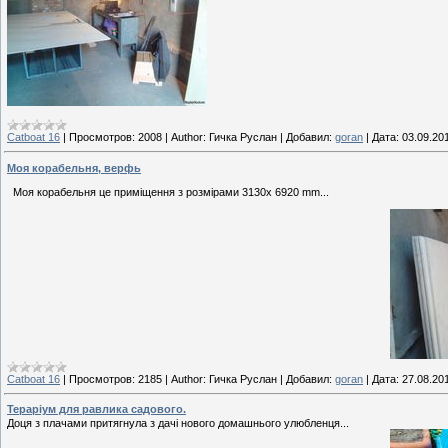
Catboat 16
|
Просмотров:
2008
|
Author:
Гичка Руслан
|
Добавил:
goran
|
Дата:
03.09.20
Моя корабельня, верфь
Моя корабельня це приміщення з розмірами 3130х 6920 mm...
Catboat 16
|
Просмотров:
2185
|
Author:
Гичка Руслан
|
Добавил:
goran
|
Дата:
27.08.20
Тераріум для равлика садового.
Доця з плачами притягнула з дачі нового домашнього улюбленця...