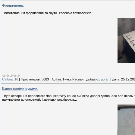
Форштевень.
Виготовлення форштевня за гнуто- клеєною технологією.
Catboat 16
|
Просмотров:
3083
|
Author:
Гичка Руслан
|
Добавил:
goran
|
Дата:
25.12.20
Каное своїми руками.
Ідея створення невеликого човника типу каное виникла доволі давно, але все якось " н
пакувальна до основної), і залишки розхідняків...