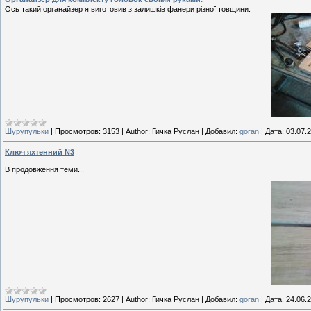
Ось такий органайзер я виготовив з залишків фанери різної товщини:
Шурупульки
|
Просмотров:
3153
|
Author:
Гичка Руслан
|
Добавил:
goran
|
Дата:
03.07.
Ключ яхтенний N3
В продовження теми...
Шурупульки
|
Просмотров:
2627
|
Author:
Гичка Руслан
|
Добавил:
goran
|
Дата:
24.06.