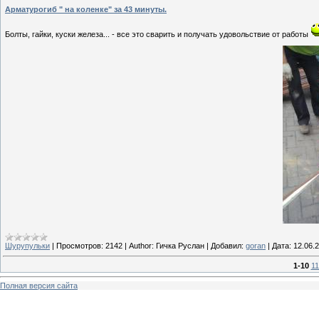
Арматурогиб " на коленке" за 43 минуты.
Болты, гайки, куски железа... - все это сварить и получать удовольствие от работы
Шурупульки
|
Просмотров:
2142
|
Author:
Гичка Руслан
|
Добавил:
goran
|
Дата:
12.06.
1-10
11
Полная версия сайта