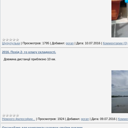
Шурупульки
|
Просмотров:
1795
|
Добавил:
goran
|
Дата:
10.07.2016
|
Комментарии (0)
2016. Похід 2- го класу складності.
Довжина дистанції приблизно 10 км.
Немного философии...
|
Просмотров:
1924
|
Добавил:
goran
|
Дата:
09.07.2016
|
Коммен
Органайзер для комплекту головок своїми руками.