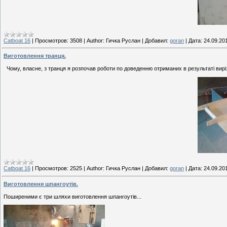
Catboat 16
|
Просмотров:
3508
|
Author:
Гичка Руслан
|
Добавил:
goran
|
Дата:
24.09.20
Виготовлення транця.
Чому, власне, з транця я розпочав роботи по доведенню отриманих в результаті вирі
Catboat 16
|
Просмотров:
2525
|
Author:
Гичка Руслан
|
Добавил:
goran
|
Дата:
24.09.20
Виготовлення шпангоутів.
Поширеними є три шляхи виготовлення шпангоутів...