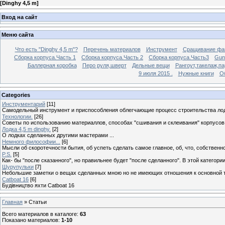
[
Dinghy 4,5 m
]
Вход на сайт
Меню сайта
Что есть "Dinghy 4,5 m"?
Перечень материалов
Инструмент
Сращивание фа
Сборка корпуса.Часть 1
Сборка корпуса.Часть 2
Сборка корпуса.Часть3
Gunw
Баллерная коробка
Перо руля,шверт
Дельные вещи
Рангоут,такелаж,п
9 июля 2015 .
Нужные книги
О
Categories
Инструментарий
[11]
Самодельный инструмент и приспособления облегчающие процесс строительства лод
Технологии.
[26]
Советы по использованию материаллов, способах "сшивания и склеивания" корпусов, 
Лодка 4,5 m dinghy.
[2]
О лодках сделанных другими мастерами ...
Немного философии...
[6]
Мысли об скоротечности бытия, об успеть сделать самое главное, об, что, собственно, е
P.S.
[5]
Как- бы "после сказанного", но правильнее будет "после сделанного". В этой катего
Шурупульки
[7]
Небольшие заметки о вещах сделанных мною но не имеющих отношения к основной т
Catboat 16
[6]
Будівництво яхти Catboat 16
Главная
»
Статьи
Всего материалов в каталоге
:
63
Показано материалов
:
1-10