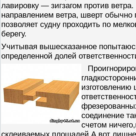
лавировку — зигзагом против ветра
направлением ветра, шверт обычно 
позволяет судну проходить по мелк
берегу.
Учитывая вышесказанное попытаюсь 
определенной долей ответственност
Проигнориро
гладкосторонни
изготовлению 
ответственност
фрезерованных 
соединение та
счетом ничего
склеиваемых площадей.А вот лишней