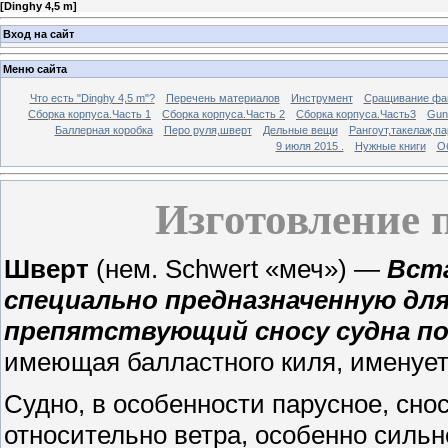
[
Dinghy 4,5 m
]
Вход на сайт
Меню сайта
Что есть "Dinghy 4,5 m"?
Перечень материалов
Инструмент
Сращивание фа
Сборка корпуса.Часть 1
Сборка корпуса.Часть 2
Сборка корпуса.Часть3
Gunw
Баллерная коробка
Перо руля,шверт
Дельные вещи
Рангоут,такелаж,п
9 июля 2015 .
Нужные книги
О
Изготовление 
Шверт
(нем. Schwert «меч») —
Вста
специально предназначенную для
препятствующий сносу судна по
имеющая балластного киля, именует
Судно, в особенности парусное, сно
относительно ветра, особенно силь