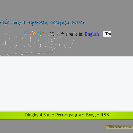
Dinghy 4,5 m
::
Регистрация
::
Вход
::
RSS