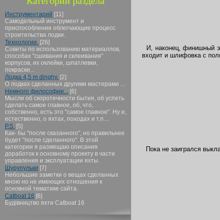
Категории раздела
Инструментарий
[11]
Самодельный инструмент и
приспособления облегчающие процесс
строительства лодки.
Технологии.
[26]
И, наконец, финишный эт
Советы по использованию материаллов,
входит и шлифовка с пол
способах "сшивания и склеивания"
корпусов, их оклейки, шпатлевки,
покраски...
Лодка 4,5 m dinghy.
[2]
О лодках сделанных другими мастерами ...
Немного философии...
[6]
Мысли об скоротечности бытия, об успеть
сделать самое главное, об, что,
собственно, есть это "самое главное". Ну и,
естественно, о яхтах, походах и т.п....
P.S.
[5]
Как- бы "после сказанного", но правильнее
будет "после сделанного". В этой
категории я размещаю описания
Пока не заигрался выкл
доработок к основному проекту в части
управления и эксплуатации яхты.
Шурупульки
[7]
Небольшие заметки о вещах сделанных
мною но не имеющих отношения к
основной тематике сайта.
Catboat 16
[6]
Будівництво яхти Catboat 16