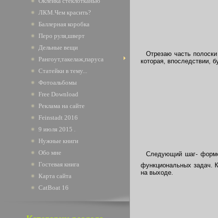
Оклейка стеклотканью
ЛКМ.Чем красить?
Баллерная коробка
Перо руля,шверт
Дельные вещи
Отрезаю часть полоски 
Рангоут,такелаж,паруса
которая, впоследствии, б
Статейки в тему...
Фотоальбомы
Free Download
Реклама на сайте
Feinstadt 2016
9 июля 2015 .
Нужные книги
Обо мне
Следующий шаг- формооб
Гостевая книга
функциональных задач. К
на выходе.
Карта сайта
CatBoat 16