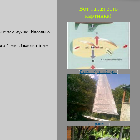
Вот такая есть
картинка!
ньше тем лучше. Идеально
оже 4 мм. Заклепка 5 мм-
[
Яхтинг. Краткий курс.
]
[
На финише
]