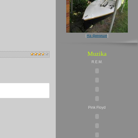
[
На финише
]
Muzika
R.E.M.
Pink Floyd