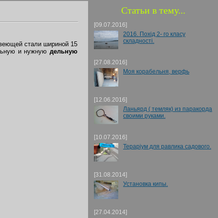
Статьи в тему...
[09.07.2016]
2016. Похід 2- го класу
складності.
авеющей стали шириной 15
альную и нужную
дельную
[27.08.2016]
Моя корабельня, верфь
[12.06.2016]
Ланьярд ( темляк) из паракорда
своими руками.
[10.07.2016]
Тераріум для равлика садового.
[31.08.2014]
Установка кипы.
[27.04.2014]