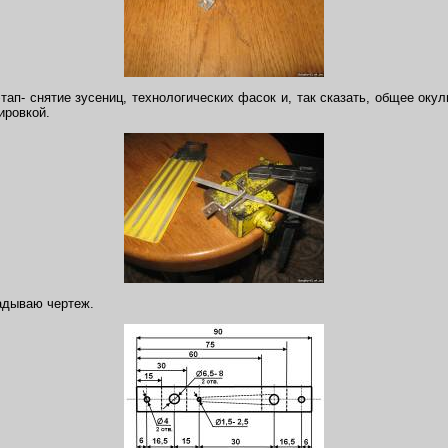
ап- снятие зусениц, технологических фасок и, так сказать, общее оку
ировкой.
адываю чертеж.