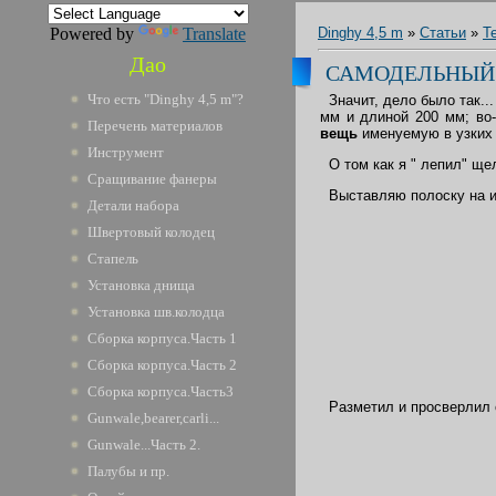
Powered by
Translate
Dinghy 4,5 m
»
Статьи
»
Т
Дао
САМОДЕЛЬНЫЙ
Что есть "Dinghy 4,5 m"?
Значит, дело было так..
мм и длиной 200 мм; во
Перечень материалов
вещь
именуемую в узких 
Инструмент
О том как я " лепил" ще
Сращивание фанеры
Выставляю полоску на и
Детали набора
Швертовый колодец
Стапель
Установка днища
Установка шв.колодца
Сборка корпуса.Часть 1
Сборка корпуса.Часть 2
Сборка корпуса.Часть3
Разметил и просверлил о
Gunwale,bearer,carli...
Gunwale...Часть 2.
Палубы и пр.