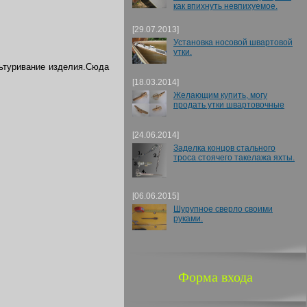
как впихнуть невпихуемое.
[29.07.2013]
Установка носовой швартовой
утки.
льтуривание изделия.Сюда
[18.03.2014]
Желающим купить, могу
продать утки швартовочные
[24.06.2014]
Заделка концов стального
троса стоячего такелажа яхты.
[06.06.2015]
Шурупное сверло своими
руками.
Форма входа