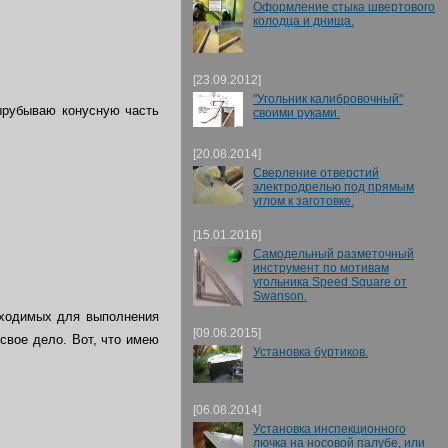
Оформление стыка швертового
колодца и днища.
[23.09.2012]
"Угольник калибровочный"
рубываю конусную часть
своими руками.
[20.08.2014]
Сверление отверстий
электродрелью под прямым
углом к заготовке.
[15.01.2016]
Самодельный разметочный
инструмент по мотивам
угольника Speed Square от
Swanson.
бходимых для выполнения
[09.06.2015]
свое дело. Вот, что имею
Установка буртиков.
[06.08.2014]
Установка инспекционного
лючка на носовой палубе, или