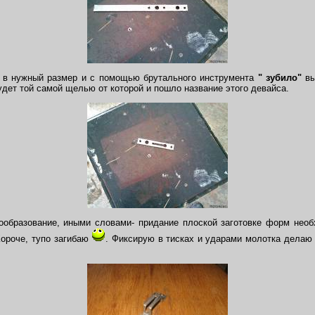
в нужный размер и с помощью брутального инструмента
" зубило"
вы
удет той самой щелью от которой и пошло название этого девайса.
разование, иными словами- придание плоской заготовке форм нео
ороче, тупо загибаю
. Фиксирую в тисках и ударами молотка делаю 