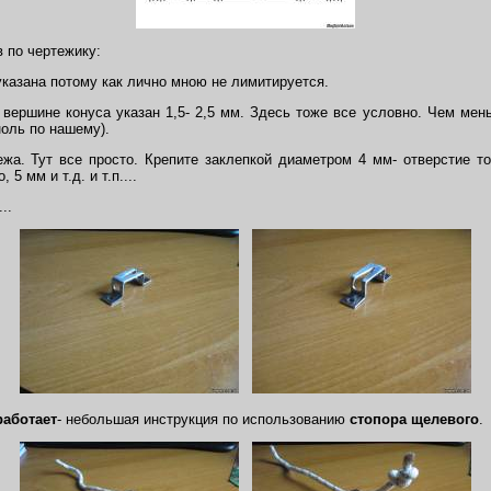
 по чертежику:
указана потому как лично мною не лимитируется.
вершине конуса указан 1,5- 2,5 мм. Здесь тоже все условно. Чем ме
ноль по нашему).
а. Тут все просто. Крепите заклепкой диаметром 4 мм- отверстие т
 5 мм и т.д. и т.п....
..
работает
- небольшая инструкция по использованию
стопора щелевого
.