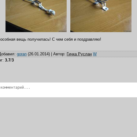
особная вещь получилась! С чем себя и поздравляю!
Добавил
:
goran
(26.01.2014) |
Автор
:
Гичка Руслан
W
нг
:
3.7
/
3