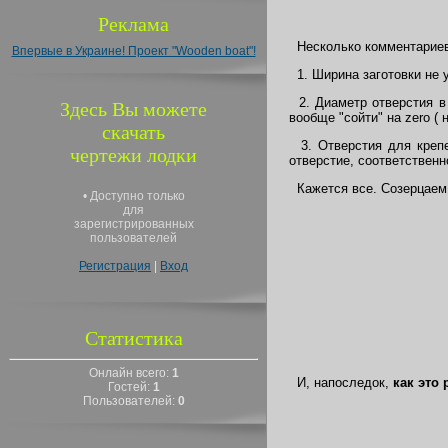
Реклама
Несколько комментариев
Впервые в Украине! Проект "Wooden boat"!
1. Ширина заготовки не 
2. Диаметр отверстия в 
Здесь Вы можете
вообще "сойти" на zero ( 
скачать
3. Отверстия для крепеж
чертежи лодки
отверстие, соответственно,
Кажется все. Созерцаем.
• Доступно только
для
зарегистрированных
пользователей
Регистрация
|
Вход
Статистика
Онлайн всего:
1
И, напоследок,
как это 
Гостей:
1
Пользователей:
0