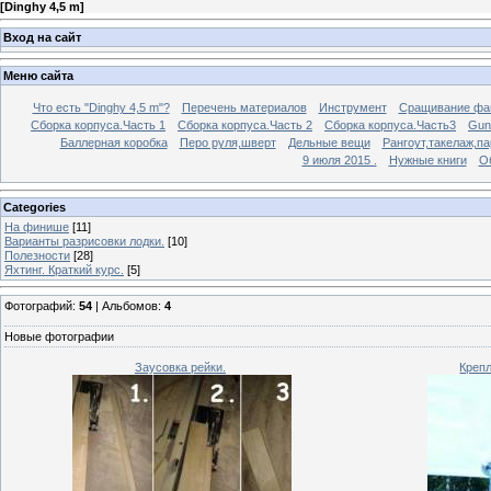
[
Dinghy 4,5 m
]
Вход на сайт
Меню сайта
Что есть "Dinghy 4,5 m"?
Перечень материалов
Инструмент
Сращивание фа
Сборка корпуса.Часть 1
Сборка корпуса.Часть 2
Сборка корпуса.Часть3
Gunw
Баллерная коробка
Перо руля,шверт
Дельные вещи
Рангоут,такелаж,п
9 июля 2015 .
Нужные книги
О
Categories
На финише
[11]
Варианты разрисовки лодки.
[10]
Полезности
[28]
Яхтинг. Краткий курс.
[5]
Фотографий:
54
| Альбомов:
4
Новые фотографии
Заусовка рейки.
Крепл